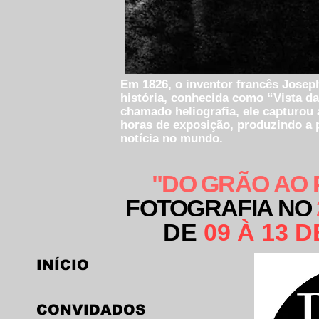
Em 1826, o inventor francês Joseph
história, conhecida como “Vista da
chamado heliografia, ele capturou 
horas de exposição, produzindo a
notícia no mundo.
"DO GRÃO AO 
FOTOGRAFIA NO
DE
09 À 13 
INÍCIO
CONVIDADOS