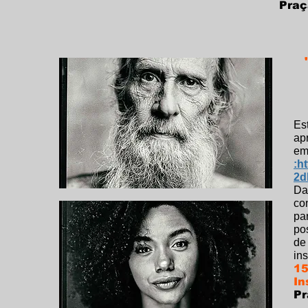
Praç
Es
ap
em
:h
2d
Da
co
pa
po
de
ins
15
In
Pr