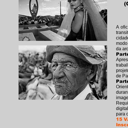
(
A ofi
trans
cidad
modo 
da arq
Part
Apres
traba
proje
de Par
Part
Orien
duran
image
Requi
digit
para 
15 V
Insc