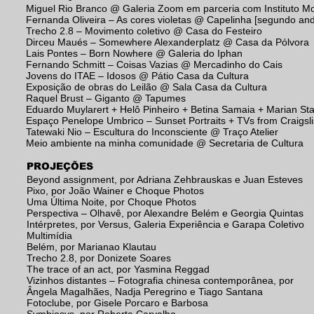
Miguel Rio Branco @ Galeria Zoom em parceria com Instituto Mo
Fernanda Oliveira – As cores violetas @ Capelinha [segundo and
Trecho 2.8 – Movimento coletivo @ Casa do Festeiro
Dirceu Maués – Somewhere Alexanderplatz @ Casa da Pólvora
Lais Pontes – Born Nowhere @ Galeria do Iphan
Fernando Schmitt – Coisas Vazias @ Mercadinho do Cais
Jovens do ITAE – Idosos @ Pátio Casa da Cultura
Exposição de obras do Leilão @ Sala Casa da Cultura
Raquel Brust – Giganto @ Tapumes
Eduardo Muylarert + Helô Pinheiro + Betina Samaia + Marian St
Espaço
Penelope Umbrico – Sunset Portraits + TVs from Craigsl
Tatewaki Nio – Escultura do Inconsciente @ Traço Atelier
Meio ambiente na minha comunidade @ Secretaria de Cultura
PROJEÇÕES
Beyond assignment, por Adriana Zehbrauskas e Juan Esteves
Pixo, por João Wainer e Choque Photos
Uma Última Noite, por Choque Photos
Perspectiva – Olhavê, por Alexandre Belém e Georgia Quintas
Intérpretes, por Versus, Galeria Experiência e Garapa Coletivo
Multimídia
Belém, por Marianao Klautau
Trecho 2.8, por Donizete Soares
The trace of an act, por Yasmina Reggad
Vizinhos distantes – Fotografia chinesa contemporânea, por
Ângela Magalhães, Nadja Peregrino e Tiago Santana
Fotoclube, por Gisele Porcaro e Barbosa