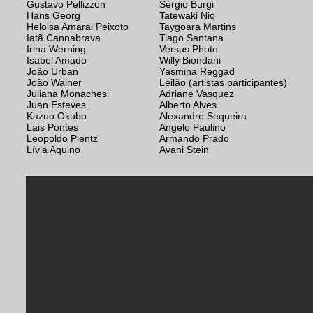
Gustavo Pellizzon
Sérgio Burgi
Hans Georg
Tatewaki Nio
Heloisa Amaral Peixoto
Taygoara Martins
Iatã Cannabrava
Tiago Santana
Irina Werning
Versus Photo
Isabel Amado
Willy Biondani
João Urban
Yasmina Reggad
João Wainer
Leilão (artistas participantes)
Juliana Monachesi
Adriane Vasquez
Juan Esteves
Alberto Alves
Kazuo Okubo
Alexandre Sequeira
Lais Pontes
Angelo Paulino
Leopoldo Plentz
Armando Prado
Lívia Aquino
Avani Stein