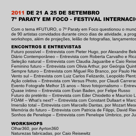
2011
DE 21 A 25 DE SETEMBRO
7º PARATY EM FOCO - FESTIVAL INTERNAC
Com o tema #FUTURO, o 7º Paraty em Foco questionou o mundo 
de 90 artistas convidados durante cinco dias de atividade, a pr
workshops, além de projeções, leilão de fotografias, lançamentos de
ENCONTROS E ENTREVISTAS
Futuro possível – Entrevista com Pieter Hugo, por Alexandre Be
Diário Contemporâneo – Entrevista com Roberta Carvalho e Ric
Seleção natural – Entrevista com Claudia Jaguaribe e Caio Reise
Feminino futuro – Entrevista com Olivia Arthur, por Geórgia Quin
Sempre futuro – Entrevista com Miguel Rio Branco, por Paulo He
Vento sul – Entrevista com Luiz Carlos Felizardo, Leopoldo Ple
Ação coletiva – Entrevista com Versus Photo, por Claudi Carrera
Evento Fotografe Melhor 15 anos – Novo fotojornalismo – Entrev
Quase íntimo – Entrevista com Evan Baden, por Felipe Russo
Futuro do pretérito – Entrevista com Eder Chiodetto e Maurício Li
FOAM – What’s next? – Entrevista com Constant Dullaart e Marce
Imersão total – Entrevista com Marcello Dantas, por Mozart Mes
Memória do futuro – Entrevista com Patricia de Filippi, David Rie
Sonhos de Penelope – Entrevista com Penelope Umbrico, por J
WORKSHOPS
Olhar360, por Ayrton360
Naturezas fabricadas, por Caio Reisewitz