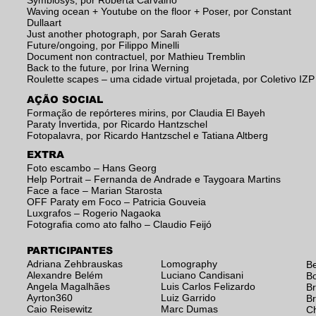
Symbiosys, por Roberta Carvalho
Waving ocean + Youtube on the floor + Poser, por Constant
Dullaart
Just another photograph, por Sarah Gerats
Future/ongoing, por Filippo Minelli
Document non contractuel, por Mathieu Tremblin
Back to the future, por Irina Werning
Roulette scapes – uma cidade virtual projetada, por Coletivo IZP
AÇÃO SOCIAL
Formação de repórteres mirins, por Claudia El Bayeh
Paraty Invertida, por Ricardo Hantzschel
Fotopalavra, por Ricardo Hantzschel e Tatiana Altberg
EXTRA
Foto escambo – Hans Georg
Help Portrait – Fernanda de Andrade e Taygoara Martins
Face a face – Marian Starosta
OFF Paraty em Foco – Patricia Gouveia
Luxgrafos – Rogerio Nagaoka
Fotografia como ato falho – Claudio Feijó
PARTICIPANTES
Adriana Zehbrauskas
Lomography
B
Alexandre Belém
Luciano Candisani
B
Angela Magalhães
Luis Carlos Felizardo
B
Ayrton360
Luiz Garrido
Br
Caio Reisewitz
Marc Dumas
C