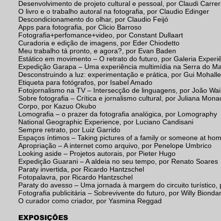
Desenvolvimento de projeto cultural e pessoal, por Claudi Carre
O livro e o trabalho autoral na fotografia, por Claudio Edinger
Descondicionamento do olhar, por Claudio Feijó
Apps para fotografia, por Clicio Barroso
Fotografia+perfomance+video, por Constant Dullaart
Curadoria e edição de imagens, por Eder Chiodetto
Meu trabalho tá pronto, e agora?, por Evan Baden
Estático em movimento – O retrato do futuro, por Galeria Experi
Expedição Garapa – Uma experiência multimídia na Serra do Mar
Desconstruindo a luz: experimentação e prática, por Gui Mohall
Etiqueta para fotógrafos, por Isabel Amado
Fotojornalismo na TV – Intersecção de linguagens, por João Wa
Sobre fotografia – Crítica e jornalismo cultural, por Juliana Mona
Corpo, por Kazuo Okubo
Lomografia – o prazer da fotografia analógica, por Lomography
National Geographic Experience, por Luciano Candisani
Sempre retrato, por Luiz Garrido
Espaços íntimos – Taking pictures of a family or someone at home
Apropriação – A internet como arquivo, por Penelope Umbrico
Looking aside – Projetos autorais, por Pieter Hugo
Expedição Guarani – A aldeia no seu tempo, por Renato Soares
Paraty invertida, por Ricardo Hantzschel
Fotopalavra, por Ricardo Hantzschel
Paraty do avesso – Uma jornada à margem do circuito turístico,
Fotografia publicitária – Sobrevivente do futuro, por Willy Bionda
O curador como criador, por Yasmina Reggad
EXPOSIÇÕES