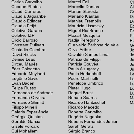
Carlos Carvalho
Marcel Feil
C
Choque Photos
Marcello Dantas
Cl
Claudi Carreras
Marian Starosta
Cr
Claudia Jaguaribe
Mariano Klautau
Da
Claudio Edinger
Mathieu Tremblin
Di
Claudio Feijó
Mauricio Lissovsky
E
Coletivo Garapa
Miguel Rio Branco
F
Coletivo IZP
Mozart Mesquita
Fi
Clicio Barroso
Nadja Peregrino
Fl
Constant Dullaart
Ourivaldo Barbosa do Vale
G
Custodio Coimbra
Olivia Arthur
Jo
David Riecks
Osvaldo Santos Lima
J
Denise Leão
Patricia de Filippi
Jo
Dirceu Maués
Patricia Gouvêa
J
Eder Chiodetto
Paula Alzugaray
Ju
Eduardo Muylaert
Paulo Herkenhoff
L
Eugênio Sávio
Pedro Martinelli
L
Evan Baden
Penelope Umbrico
L
Felipe Russo
Pieter Hugo
Lu
Fernanda de Andrade
Raquel Brust
Lu
Fernanda Oliveira
Renato Soares
Ma
Fernando Shimitt
Ricardo Hantzschel
Ma
Filippo Minelli
Ricardo Macedo
Galeria Experiência
Roberta Carvalho
Geórgia Quintas
Rogério Nagaoka
Geraldo Garcia
Rubens Fernandes Junior
Gisele Porcaro
Sarah Gerats
Gui Mohallem
Sérgio Branco