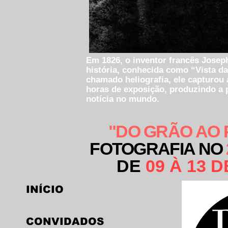
Em 1826, o inventor francês Joseph
história, conhecida como “Vista da
chamado heliografia, ele capturou 
horas de exposição, produzindo a
notícia no mundo.
"DO GRÃO AO 
FOTOGRAFIA NO
DE
09 À 13 
INÍCIO
CONVIDADOS