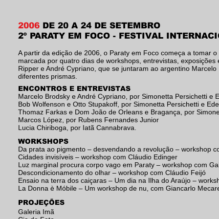
2006
DE 20 A 24 DE SETEMBRO
2º PARATY EM FOCO - FESTIVAL INTERNAC
A partir da edição de 2006, o Paraty em Foco começa a tomar o
marcada por quatro dias de workshops, entrevistas, exposições e
Ripper e André Cypriano, que se juntaram ao argentino Marcelo 
diferentes prismas.
ENCONTROS E ENTREVISTAS
Marcelo Brodsky e André Cypriano, por Simonetta Persichetti e E
Bob Wolfenson e Otto Stupakoff, por Simonetta Persichetti e Ede
Thomaz Farkas e Dom João de Orleans e Bragança, por Simonett
Marcos López, por Rubens Fernandes Junior
Lucia Chiriboga, por Iatã Cannabrava.
WORKSHOPS
Da prata ao pigmento – desvendando a revolução – workshop co
Cidades invisíveis – workshop com Cláudio Edinger
Luz marginal procura corpo vago em Paraty – workshop com Ga
Descondicionamento do olhar – workshop com Cláudio Feijó
Ensaio na terra dos caiçaras – Um dia na Ilha do Araújo – wor
La Donna è Móbile – Um workshop de nu, com Giancarlo Mecarel
PROJEÇÕES
Galeria Imã