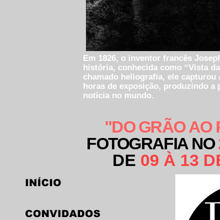
Em 1826, o inventor francês Joseph
história, conhecida como “Vista da
chamado heliografia, ele capturou 
horas de exposição, produzindo a
notícia no mundo.
"DO GRÃO AO 
FOTOGRAFIA NO
DE
09 À 13 
INÍCIO
CONVIDADOS