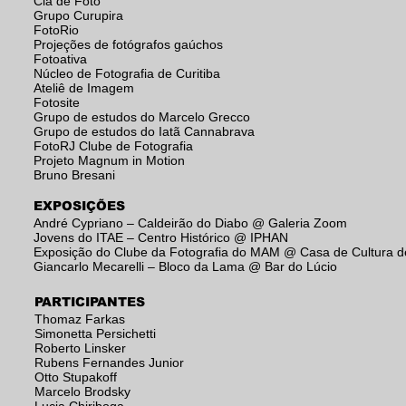
Cia de Foto
Grupo Curupira
FotoRio
Projeções de fotógrafos gaúchos
Fotoativa
Núcleo de Fotografia de Curitiba
Ateliê de Imagem
Fotosite
Grupo de estudos do Marcelo Grecco
Grupo de estudos do Iatã Cannabrava
FotoRJ Clube de Fotografia
Projeto Magnum in Motion
Bruno Bresani
EXPOSIÇÕES
André Cypriano – Caldeirão do Diabo @ Galeria Zoom
Jovens do ITAE – Centro Histórico @ IPHAN
Exposição do Clube da Fotografia do MAM @ Casa de Cultura d
Giancarlo Mecarelli – Bloco da Lama @ Bar do Lúcio
PARTICIPANTES
Thomaz Farkas
Simonetta Persichetti
Roberto Linsker
Rubens Fernandes Junior
Otto Stupakoff
Marcelo Brodsky