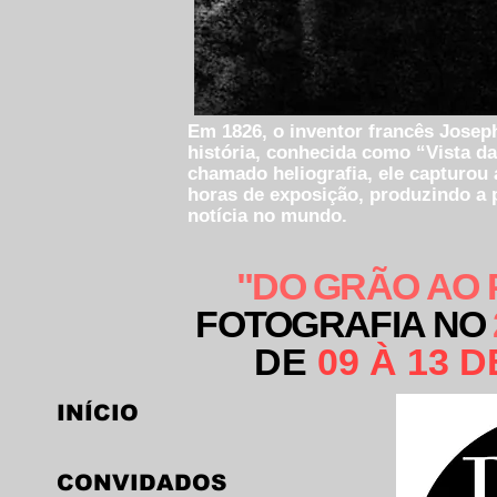
Em 1826, o inventor francês Joseph
história, conhecida como “Vista da
chamado heliografia, ele capturou 
horas de exposição, produzindo a
notícia no mundo.
"DO GRÃO AO 
FOTOGRAFIA NO
DE
09 À 13 
INÍCIO
CONVIDADOS