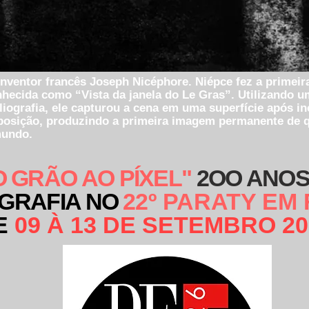
inventor francês Joseph Nicéphore. Niépce fez a primeira
onhecida como “Vista da janela do Le Gras”. Utilizando 
iografia, ele capturou a cena em uma superfície após inc
posição, produzindo a primeira imagem permanente de 
mundo.
O GRÃO AO PÍXEL"
2OO ANOS
GRAFIA NO
2
2º PARATY EM
E
09 À 13 DE SETEMBRO 20