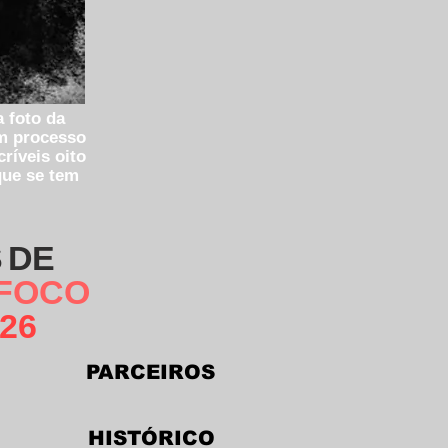
 foto da
um processo
ríveis oito
que se tem
 DE
 FOCO
26
PARCEIROS
HIS
TÓRICO