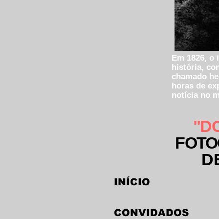
Em 1826, o 
história, c
chamado hel
horas de ex
notícia no 
"D
FOTO
D
INÍCIO
CONVIDADOS