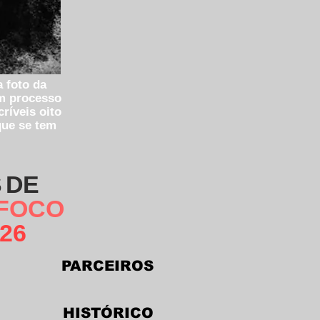
 foto da
um processo
ríveis oito
que se tem
 DE
 FOCO
26
PARCEIROS
HIS
TÓRICO