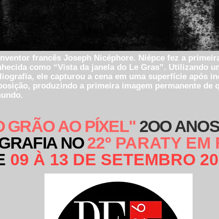
inventor francês Joseph Nicéphore. Niépce fez a primeira
onhecida como “Vista da janela do Le Gras”. Utilizando 
iografia, ele capturou a cena em uma superfície após inc
posição, produzindo a primeira imagem permanente de 
mundo.
O GRÃO AO PÍXEL"
2OO ANOS
GRAFIA NO
2
2º PARATY EM
E
09 À 13 DE SETEMBRO 20