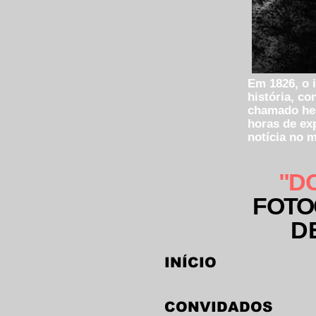
Em 1826, o 
história, c
chamado hel
horas de ex
notícia no 
"D
FOTO
D
INÍCIO
CONVIDADOS