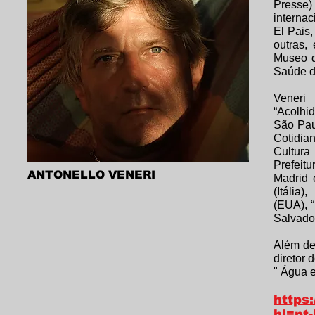
Presse
interna
El Pais,
outras,
Museo d
Saúde do
Veneri
“Acolhi
São Pau
Cotidian
Cultura
Prefeit
ANTONELLO VENERI
Madrid 
(Itália)
(EUA), 
Salvado
Além de 
diretor
" Água 
https
hl=pt-