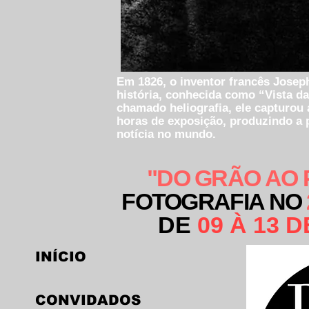
Em 1826, o inventor francês Joseph
história, conhecida como “Vista da
chamado heliografia, ele capturou 
horas de exposição, produzindo a
notícia no mundo.
"DO GRÃO AO 
FOTOGRAFIA NO
DE
09 À 13 
INÍCIO
CONVIDADOS