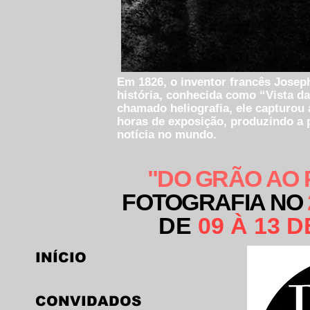
Em 1826, o inventor francês Joseph
história, conhecida como “Vista da
chamado heliografia, ele capturou 
horas de exposição, produzindo a
notícia no mundo.
"DO GRÃO AO 
FOTOGRAFIA NO
DE
09 À 13 
INÍCIO
CONVIDADOS