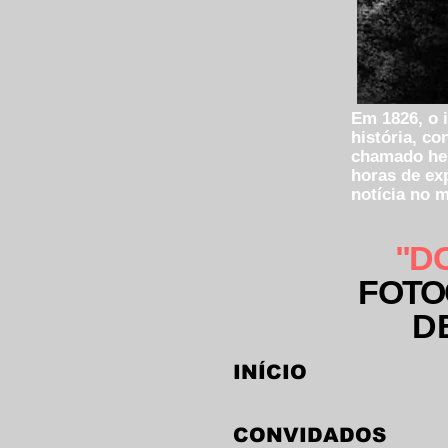
Em 1826, o 
história, c
chamado hel
horas de ex
notícia no 
"D
FOTO
D
INÍCIO
CONVIDADOS