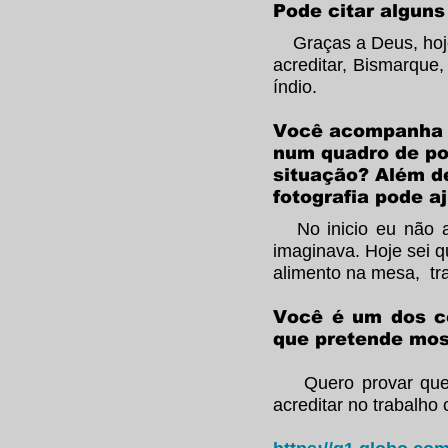
Pode citar algun
Graças a Deus, hoje 
acreditar, Bismarque,
índio.
Você acompanha d
num quadro de po
situação? Além de
fotografia pode a
No inicio eu não ac
imaginava. Hoje sei 
alimento na mesa, tr
Você é um dos co
que pretende most
Quero provar que a
acreditar no trabalho 