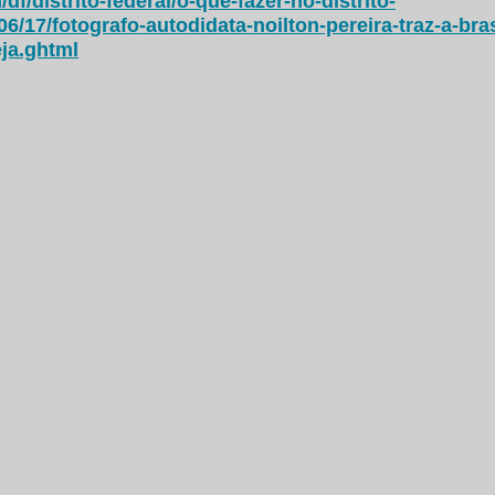
df/distrito-federal/o-que-fazer-no-distrito-
/06/17/fotografo-autodidata-noilton-pereira-traz-a-bra
eja.ghtml