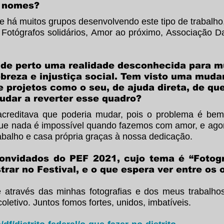
s nomes?
há muitos grupos desenvolvendo este tipo de trabalh
 Fotógrafos solidários, Amor ao próximo, Associação Da
e perto uma realidade desconhecida para mui
breza e injustiça social. Tem visto uma mud
 projetos como o seu, de ajuda direta, de qu
judar a reverter esse quadro?
reditava que poderia mudar, pois o problema é bem
que nada é impossível quando fazemos com amor, e agor
abalho e casa própria graças à nossa dedicação.
nvidados do PEF 2021, cujo tema é “Fotogra
rar no Festival, e o que espera ver entre os 
través das minhas fotografias e dos meus trabalho
coletivo. Juntos fomos fortes, unidos, imbatíveis.