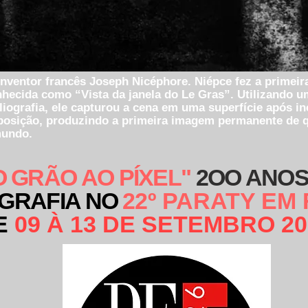
inventor francês Joseph Nicéphore. Niépce fez a primeira
onhecida como “Vista da janela do Le Gras”. Utilizando 
iografia, ele capturou a cena em uma superfície após inc
posição, produzindo a primeira imagem permanente de 
mundo.
O GRÃO AO PÍXEL"
2OO ANOS
GRAFIA NO
2
2º PARATY EM
E
09 À 13 DE SETEMBRO 20