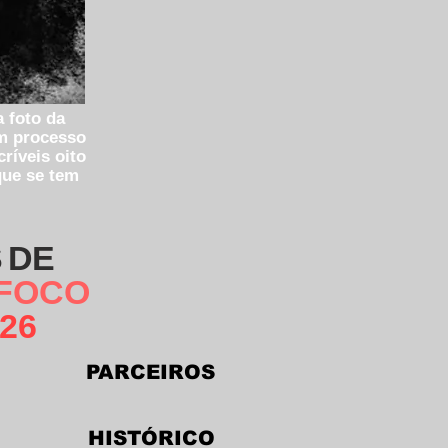
 foto da
um processo
ríveis oito
que se tem
 DE
 FOCO
26
PARCEIROS
HIS
TÓRICO