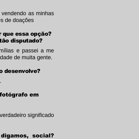
 e vendendo as minhas
vés de doações
or que essa opção?
tão disputado?
mílias e passei a me
idade de muita gente.
ho desenvolve?
.
 fotógrafo em
erdadeiro significado
 digamos, social?