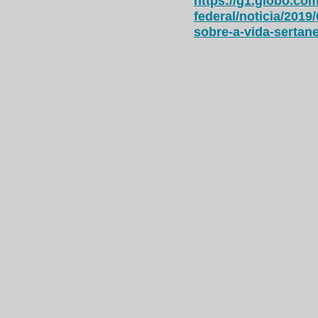
https://g1.globo.com/
federal/noticia/2019
sobre-a-vida-sertan