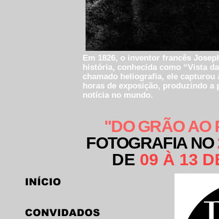
Em 1826, o inventor francês Joseph
história, conhecida como “Vista da
chamado heliografia, ele capturou 
horas de exposição, produzindo a
notícia no mundo.
"DO GRÃO AO 
FOTOGRAFIA NO
DE
09 À 13 
INÍCIO
CONVIDADOS